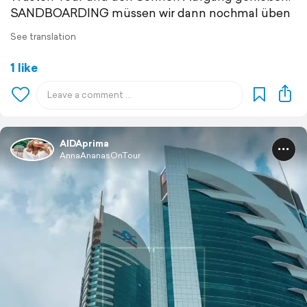
SANDBOARDING müssen wir dann nochmal üben
See translation
1 like
AIDAprima
AnnaAnanasOnTour