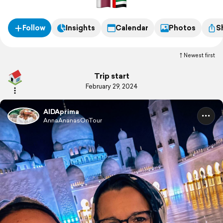
Follow
Insights
Calendar
Photos
S
Newest first
Trip start
February 29, 2024
AIDAprima
AnnaAnanasOnTour