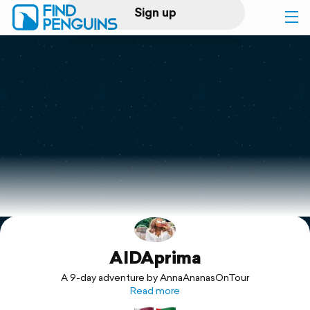
Sign up
Log in
Home
Print a book
Flyover video
Explore
AIDAprima
Support
A 9-day adventure by AnnaAnanasOnTour
Read more