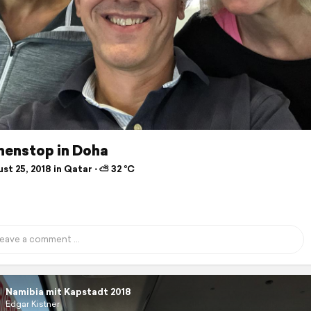
henstop in Doha
t 25, 2018 in Qatar ⋅ ⛅ 32 °C
Namibia mit Kapstadt 2018
Edgar Kistner