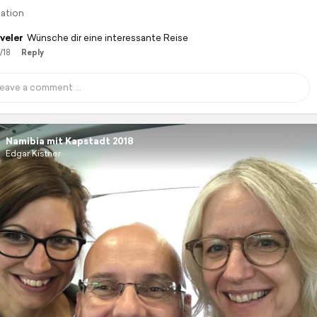
lation
veler
Wünsche dir eine interessante Reise
/18
Reply
Namibia mit Kapstadt 2018
Edgar Kistner