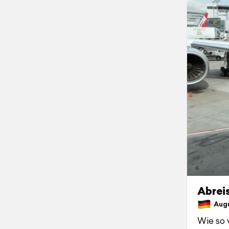
Abrei
Augu
Wie so 