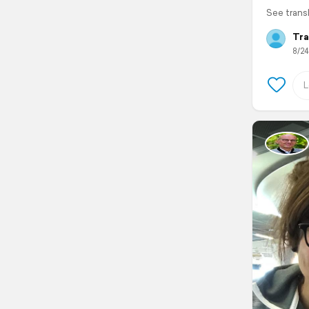
See trans
Tra
8/24