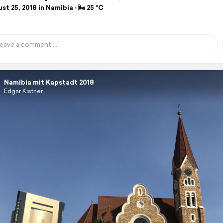
t 25, 2018 in Namibia ⋅ 🌬 25 °C
Namibia mit Kapstadt 2018
Edgar Kistner