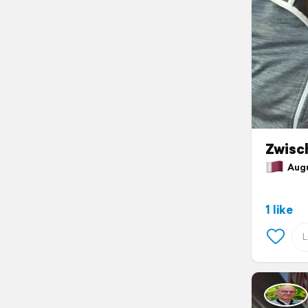
Zwisc
Augus
1 like