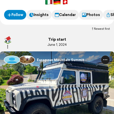
Follow
Insights
Calendar
Photos
S
Newest first
Trip start
June 1, 2024
European Mountain Summit