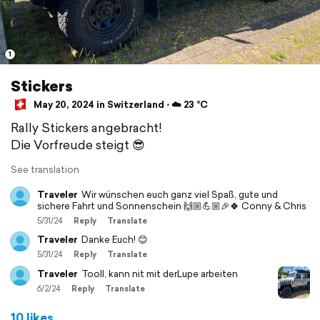
1
Stickers
May 20, 2024 in Switzerland ⋅ ☁️ 23 °C
Rally Stickers angebracht!
Die Vorfreude steigt 😎
See translation
Traveler
Wir wünschen euch ganz viel Spaß, gute und
sichere Fahrt und Sonnenschein 🙌🏼💪🏼🎉🍀 Conny & Chris
5/31/24
Reply
Translate
Traveler
Danke Euch! 😊
5/31/24
Reply
Translate
Traveler
Tooll, kann nit mit derLupe arbeiten
6/2/24
Reply
Translate
10 likes