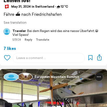
Leinen los!
May 31, 2024 in Switzerland ⋅ 🌧 12 °C
Fähre ⛴️ nach Friedrichshafen
See translation
Traveler
Bei dem Regen wird das eine nasse Überfahrt.😀
Viel Spass!
5/31/24
Reply
Translate
7 likes
European Mountain Summit