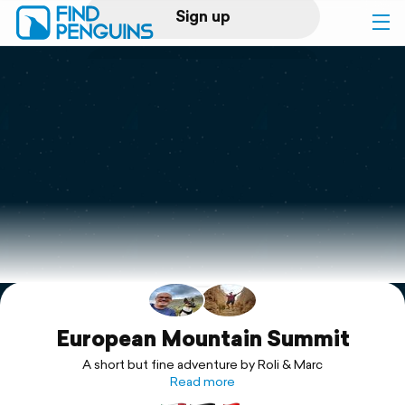
Sign up
Log in
Home
Print a book
Flyover video
Explore
Support
European Mountain Summit
A short but fine adventure by Roli & Marc
Read more