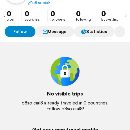
động của O8 hướng đến người dùng đã đủ tuổi theo
o8.social/
quy định pháp luật.
0
0
0
0
0
trips
countries
followers
following
Bucket list
Follow
Message
Statistics
No visible trips
o8so cial8 already traveled in 0 countries.
Follow o8so cial8!
Get your own travel profile