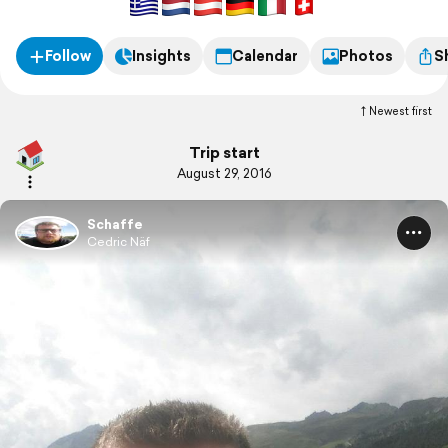
Follow
Insights
Calendar
Photos
S
Newest first
Trip start
August 29, 2016
Schaffe
Cedric Näf