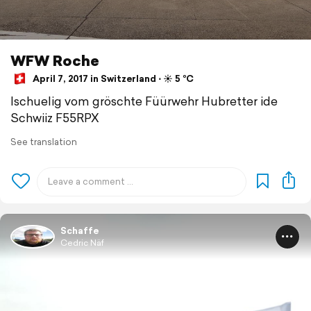
WFW Roche
April 7, 2017 in Switzerland ⋅ ☀️ 5 °C
Ischuelig vom gröschte Füürwehr Hubretter ide
Schwiiz F55RPX
See translation
Schaffe
Cedric Näf