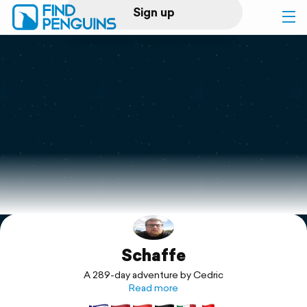
Sign up
Log in
Home
Print a book
Flyover video
Explore
Schaffe
Support
A 289-day adventure by Cedric
Read more