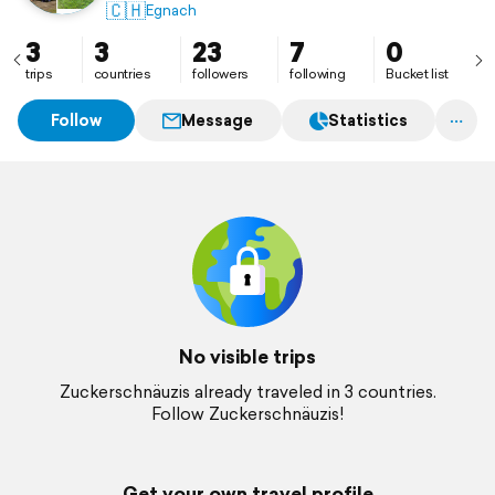
Fahrer "Daniel" und unsere beiden treuen Begleiter
🇨🇭
Egnach
und Maskottchen Nanouk und Shana. Natürlich noch
meine Wenigkeit
3
3
23
7
0
trips
countries
followers
following
Bucket list
Follow
Message
Statistics
No visible trips
Zuckerschnäuzis already traveled in 3 countries.
Follow Zuckerschnäuzis!
Get your own travel profile