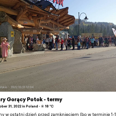
ary Gorący Potok - termy
er 31, 2022 in Poland ⋅ ☀️ 18 °C
y w ostatni dzień przed zamknięciem (bo w terminie 1-1