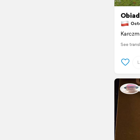
Obiade
Octob
Karczma
See trans