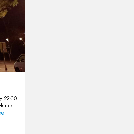
 22.00.
wkach.
re