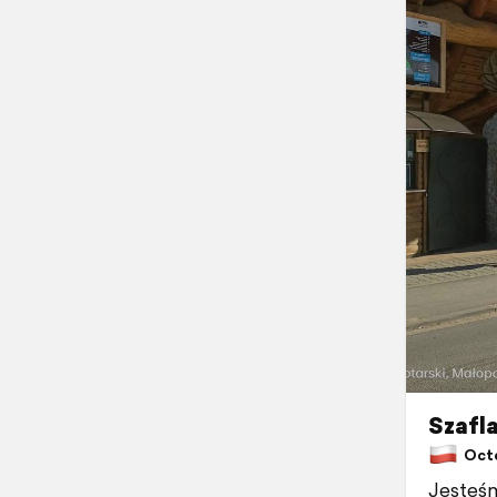
Szafl
Octob
Jesteśm