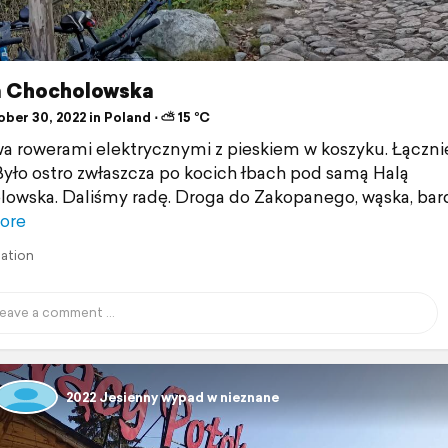
a Chocholowska
ber 30, 2022 in Poland ⋅ ⛅ 15 °C
 rowerami elektrycznymi z pieskiem w koszyku. Łączni
yło ostro zwłaszcza po kocich łbach pod samą Halą
owska. Daliśmy radę. Droga do Zakopanego, wąska, bar
ore
lation
2022 Jesienny wypad w nieznane