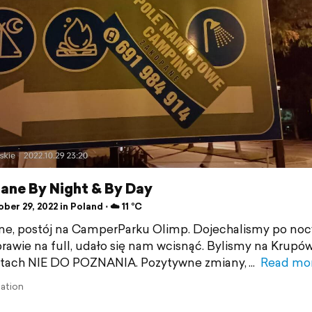
ane By Night & By Day
er 29, 2022 in Poland ⋅ ☁️ 11 °C
e, postój na CamperParku Olimp. Dojechalismy po nocy.
prawie na full, udało się nam wcisnąć. Bylismy na Krupó
atach NIE DO POZNANIA. Pozytywne zmiany,
Read mo
lation