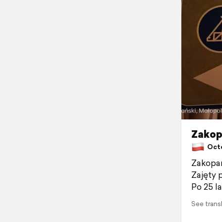
Zakop
Octob
Zakopan
Zajęty 
Po 25 l
See trans