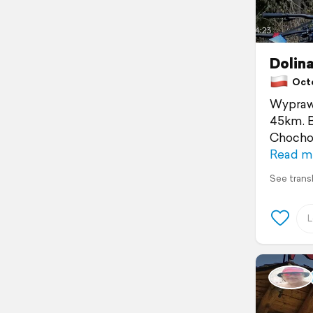
Dolin
Octo
Wyprawa
45km. B
Chochol
Read m
See trans