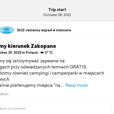
Trip start
October 28, 2022
2022 Jesienny wypad w nieznane
my kierunek Zakopane
er 29, 2022 in Poland ⋅ ☁️ 17 °C
y się zatrzymywać zapewne na:
ngach przy odwiedzanych termach GRATIS.
dzimy również campingi i camperparki w miejscach
wych.
alnie preferujemy miejsca "na
Read more
lation