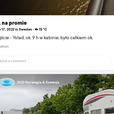
, na promie
17, 2022 in Sweden ⋅ ☁️ 15 °C
cie - Ystad, ok. 9 h w kabinie, było całkiem ok.
lation
2022 Norwegia & Szwecja