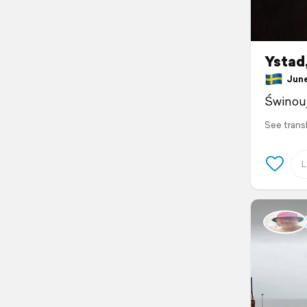
Ystad
June 
Świnoujś
See trans