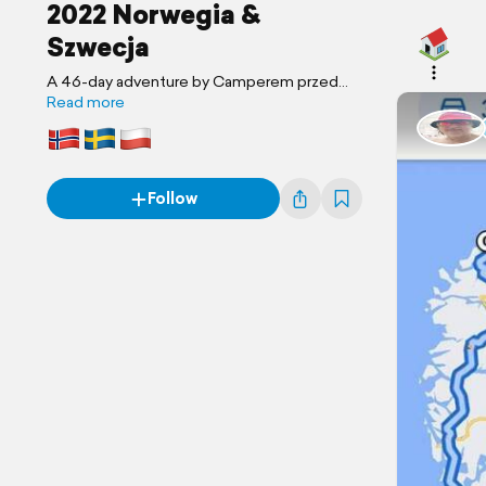
2022 Norwegia &
Szwecja
A 46-day adventure by Camperem przed
siebie & Ewa
Read more
Follow