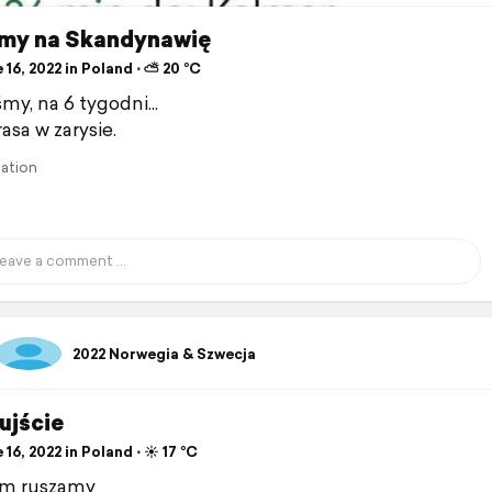
my na Skandynawię
16, 2022 in Poland ⋅ ⛅ 20 °C
my, na 6 tygodni...
asa w zarysie.
lation
2022 Norwegia & Szwecja
ujście
16, 2022 in Poland ⋅ ☀️ 17 °C
om ruszamy