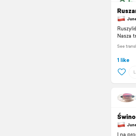
Rusza
June 
Ruszyliś
Nasza tr
See trans
1 like
Świno
June 
I na pr