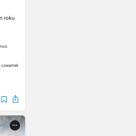
ym roku
 noc,
w czwartek