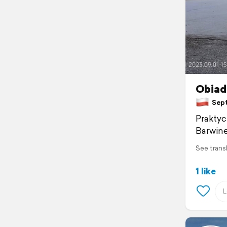
Obiad
Sept
Praktyc
Barwine
See trans
1 like