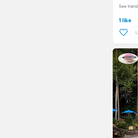
See trans
1 like