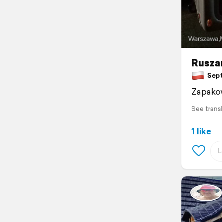
Ruszam
Septe
Zapakow
See trans
1 like