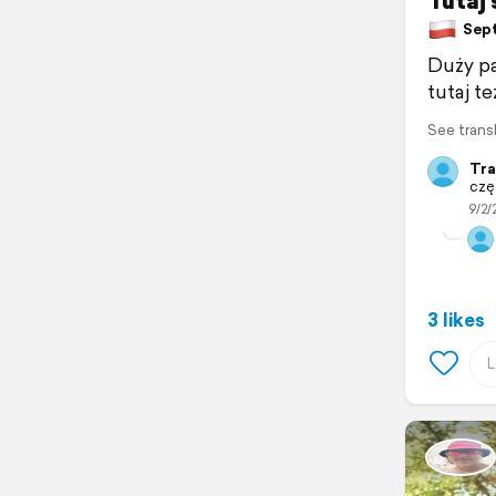
Tutaj 
Sept
Duży pa
tutaj te
See trans
Tra
czę
9/2/
3 likes