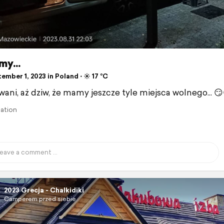
y...
mber 1, 2023 in Poland ⋅ ☀️ 17 °C
ani, aż dziw, że mamy jeszcze tyle miejsca wolnego... 😏
lation
2023 Grecja - Chalkidiki
Camperem przed siebie