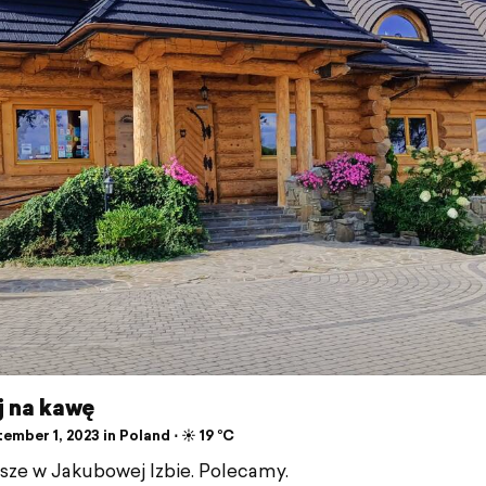
j na kawę
mber 1, 2023 in Poland ⋅ ☀️ 19 °C
sze w Jakubowej Izbie. Polecamy.