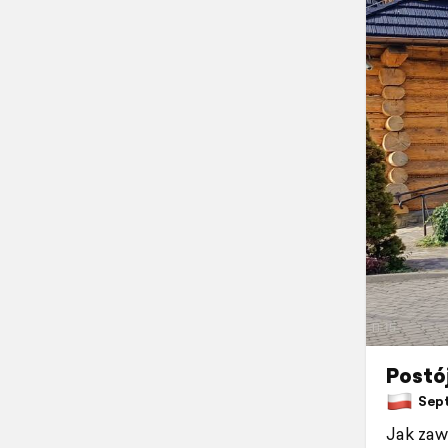
Postó
Septe
Jak zaw