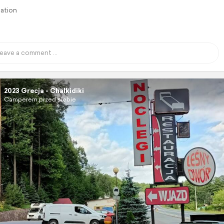
lation
2023 Grecja - Chalkidiki
Camperem przed siebie