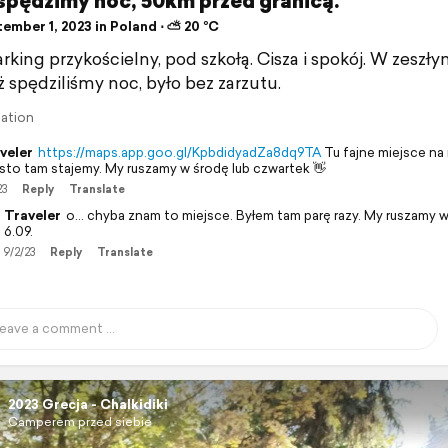
spędzimy noc, 50km przed granicą.
ember 1, 2023 in Poland ⋅ ⛅ 20 °C
rking przykościelny, pod szkołą. Cisza i spokój. W zeszł
ż spędziliśmy noc, było bez zarzutu.
lation
veler
https://maps.app.goo.gl/KpbdidyadZa8dq9TA
Tu fajne miejsce na
sto tam stajemy. My ruszamy w środę lub czwartek 👋
23
Reply
Translate
Traveler
o... chyba znam to miejsce. Byłem tam parę razy. My ruszamy 
6.09.
9/2/23
Reply
Translate
2023 Grecja - Chalkidiki
Camperem przed siebie