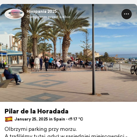
Hiszpania 2025
Camperem przed siebie
Pilar de la Horadada
January 25, 2025 in Spain ⋅ ⛅ 17 °C
Olbrzymi parking przy morzu.
A trafiliśmy tutaj, gdyż w sąsiedniej miejscowości -