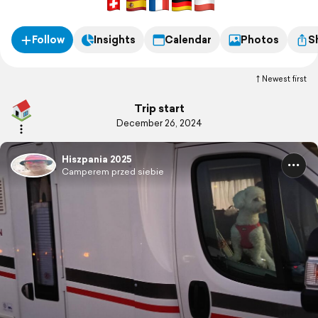
3 miesiące
Follow
Insights
Calendar
Photos
S
Newest first
Trip start
December 26, 2024
Hiszpania 2025
Camperem przed siebie