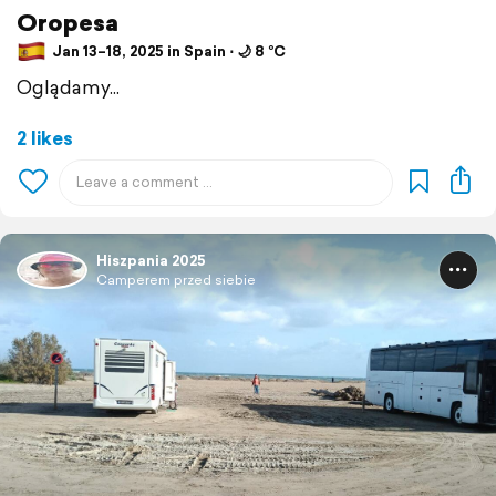
Oropesa
Jan 13–18, 2025 in Spain ⋅ 🌙 8 °C
Oglądamy...
2 likes
Hiszpania 2025
Camperem przed siebie