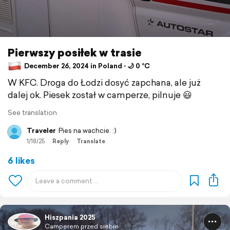
Pierwszy posiłek w trasie
December 26, 2024 in Poland ⋅ 🌙 0 °C
W KFC. Droga do Łodzi dosyć zapchana, ale już
dalej ok. Piesek został w camperze, pilnuje 😃
See translation
Traveler
Pies na wachcie. :)
1/18/25
Reply
Translate
6 likes
Hiszpania 2025
Camperem przed siebie