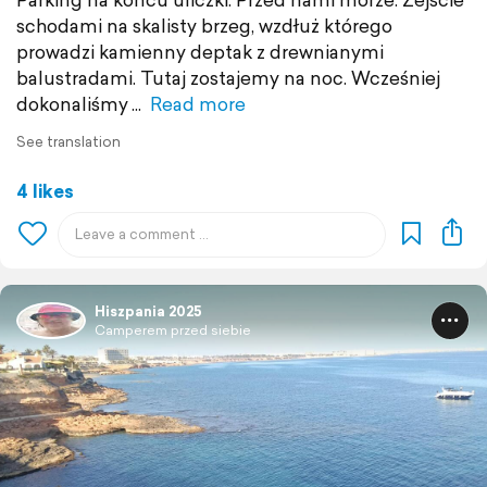
schodami na skalisty brzeg, wzdłuż którego
prowadzi kamienny deptak z drewnianymi
balustradami. Tutaj zostajemy na noc. Wcześniej
dokonaliśmy
Read more
See translation
4 likes
Hiszpania 2025
Camperem przed siebie