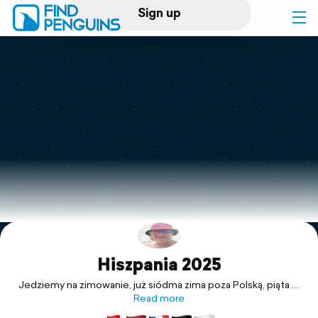
Sign up
Log in
Home
Print a book
Flyover video
Explore
Hiszpania 2025
Support
Jedziemy na zimowanie, już siódma zima poza Polską, piąta w
Hiszpanii. Ciekawe gdzie nas los poprowadzi. Nie mamy
Read more
żadnych planów, no może bardzo ramowe 😃. Plany wstępne -