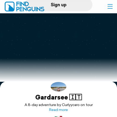
Sign up
Log in
Home
Print a book
Flyover video
Explore
Gardarsee 🇮🇹
Support
A 8-day adventure by Curlyycaro on tour
Read more