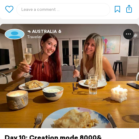
🦘 AUSTRALIA 🐧
Traveler
Day 10: Creation mode 8000&