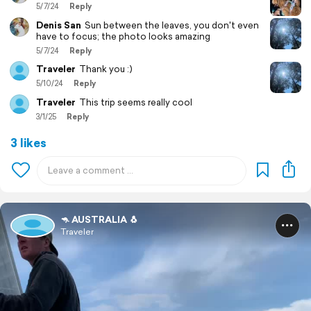
5/7/24
Reply
Denis San
Sun between the leaves, you don't even
have to focus; the photo looks amazing
5/7/24
Reply
Traveler
Thank you :)
5/10/24
Reply
Traveler
This trip seems really cool
3/1/25
Reply
3 likes
🦘 AUSTRALIA 🐧
Traveler