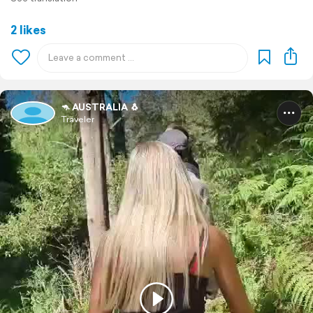
2 likes
🦘 AUSTRALIA 🐧
Traveler