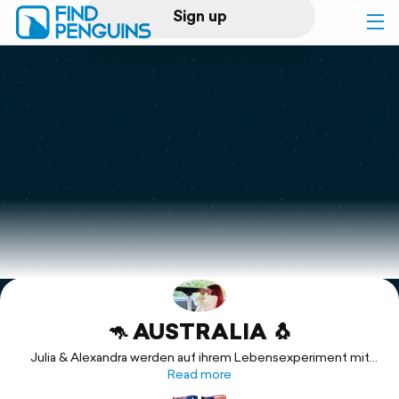
Sign up
Log in
Home
Print a book
Flyover video
Explore
🦘 AUSTRALIA 🐧
Support
Julia & Alexandra werden auf ihrem Lebensexperiment mit
dem Ungewissen nach Australien geführt. Eine Art Pre-
Read more
Filmtour?! ✨