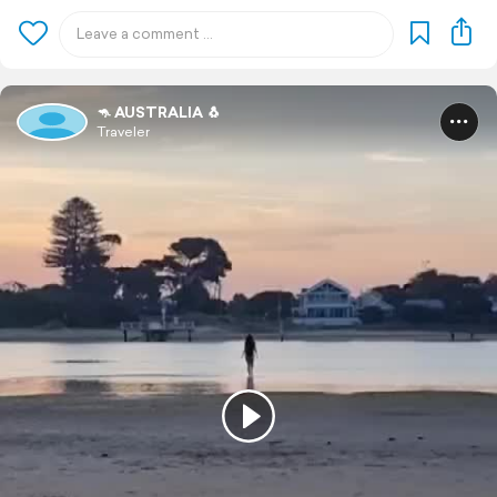
🦘 AUSTRALIA 🐧
Traveler