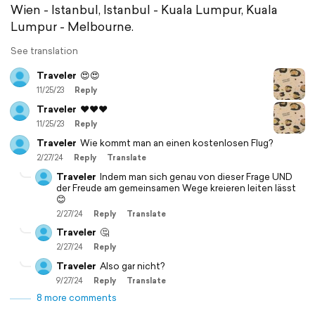
Wien - Istanbul, Istanbul - Kuala Lumpur, Kuala
Lumpur - Melbourne.
See translation
Traveler
😍😍
11/25/23
Reply
Traveler
♥️♥️♥️
11/25/23
Reply
Traveler
Wie kommt man an einen kostenlosen Flug?
2/27/24
Reply
Translate
Traveler
Indem man sich genau von dieser Frage UND
der Freude am gemeinsamen Wege kreieren leiten lässt
😊
2/27/24
Reply
Translate
Traveler
🤔
2/27/24
Reply
Traveler
Also gar nicht?
9/27/24
Reply
Translate
8 more comments