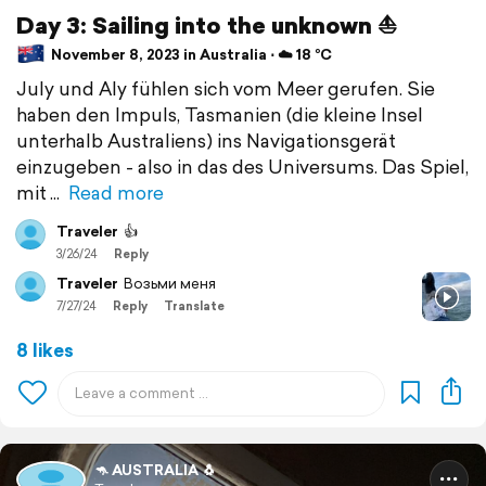
Day 3: Sailing into the unknown ⛵️
November 8, 2023 in Australia ⋅ ☁️ 18 °C
July und Aly fühlen sich vom Meer gerufen. Sie
haben den Impuls, Tasmanien (die kleine Insel
unterhalb Australiens) ins Navigationsgerät
einzugeben - also in das des Universums. Das Spiel,
mit
Read more
Traveler
👍
3/26/24
Reply
Traveler
Возьми меня
7/27/24
Reply
Translate
8 likes
🦘 AUSTRALIA 🐧