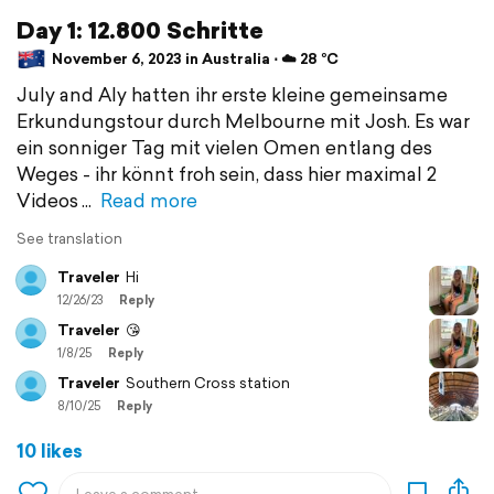
Day 1: 12.800 Schritte
November 6, 2023 in Australia ⋅ ☁️ 28 °C
July and Aly hatten ihr erste kleine gemeinsame
Erkundungstour durch Melbourne mit Josh. Es war
ein sonniger Tag mit vielen Omen entlang des
Weges - ihr könnt froh sein, dass hier maximal 2
Videos
Read more
See translation
Traveler
Hi
12/26/23
Reply
Traveler
😘
1/8/25
Reply
Traveler
Southern Cross station
8/10/25
Reply
10 likes