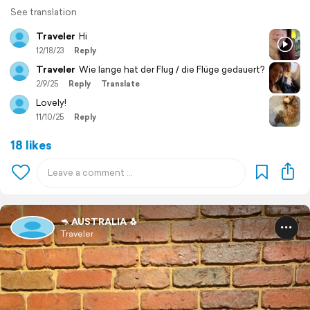
See translation
Traveler
Hi
12/18/23
Reply
Traveler
Wie lange hat der Flug / die Flüge gedauert?
2/9/25
Reply
Translate
Lovely!
11/10/25
Reply
18 likes
🦘 AUSTRALIA 🐧
Traveler