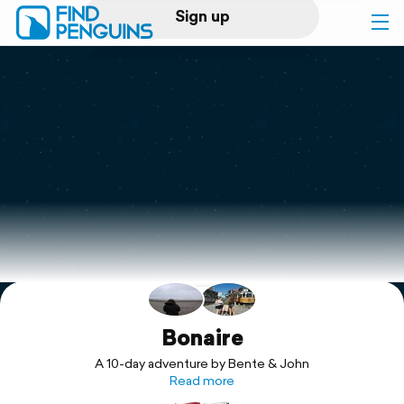
Sign up
Log in
Home
Print a book
Flyover video
Explore
Support
Bonaire
A 10-day adventure by Bente & John
Read more