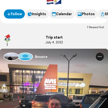
Follow
Insights
Calendar
Photos
S
Newest first
Trip start
July 4, 2022
Bonaire