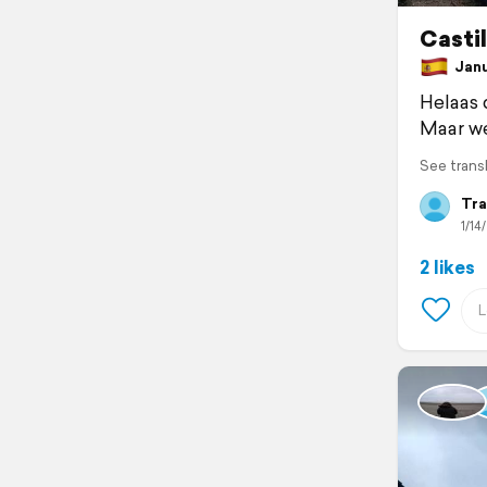
Castil
Janua
Helaas d
Maar we
See trans
Tra
1/14
2 likes