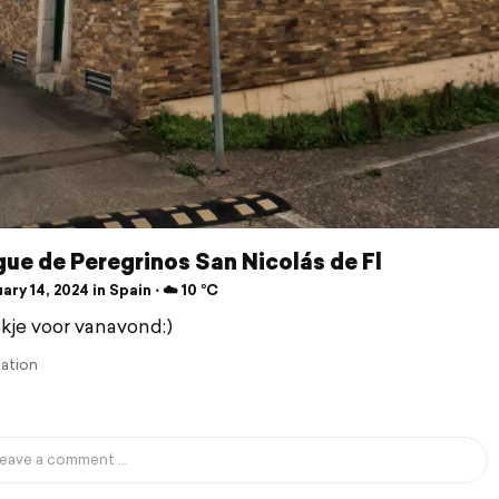
ue de Peregrinos San Nicolás de Fl
ry 14, 2024 in Spain ⋅ ☁️ 10 °C
kje voor vanavond:)
lation