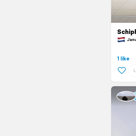
Schip
Janua
1 like