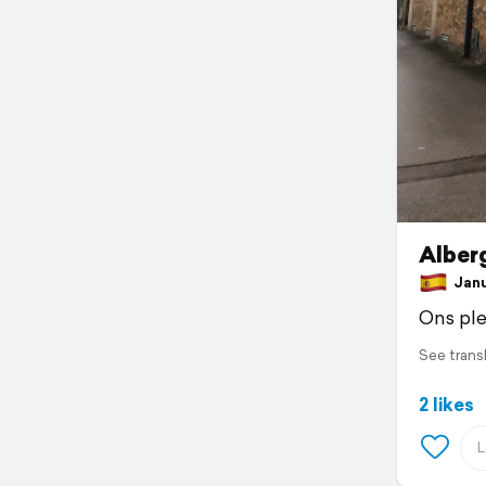
Alberg
Janua
Ons ple
See trans
2 likes