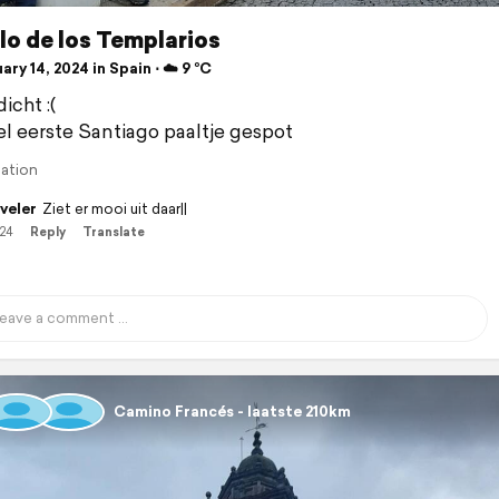
lo de los Templarios
ry 14, 2024 in Spain ⋅ ☁️ 9 °C
icht :(
l eerste Santiago paaltje gespot
lation
veler
Ziet er mooi uit daar||
/24
Reply
Translate
Camino Francés - laatste 210km