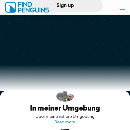
Sign up
Log in
Home
Print a book
Flyover video
Explore
In meiner Umgebung
Support
Über meine nähere Umgebung
Read more