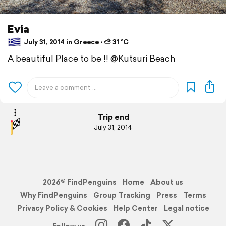
Evia
July 31, 2014 in Greece ⋅ ⛅ 31 °C
A beautiful Place to be !! @Kutsuri Beach
Trip end
July 31, 2014
2026© FindPenguins
Home
About us
Why FindPenguins
Group Tracking
Press
Terms
Privacy Policy & Cookies
Help Center
Legal notice