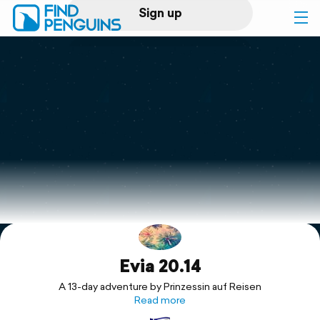
Sign up
Log in
Home
Print a book
Flyover video
Explore
Evia 20.14
Support
A 13-day adventure by Prinzessin auf Reisen
Read more