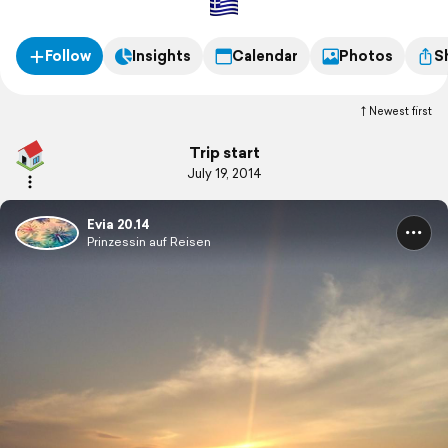
Follow
Insights
Calendar
Photos
S
Newest first
Trip start
July 19, 2014
Evia 20.14
Prinzessin auf Reisen