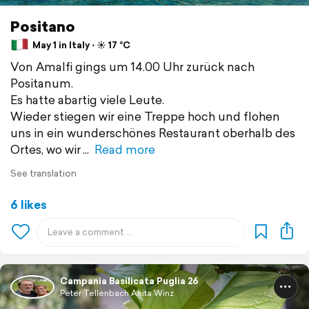
Positano
May 1 in Italy ⋅ ☀️ 17 °C
Von Amalfi gings um 14.00 Uhr zurück nach
Positanum.
Es hatte abartig viele Leute.
Wieder stiegen wir eine Treppe hoch und flohen
uns in ein wunderschönes Restaurant oberhalb des
Ortes, wo wir
Read more
See translation
6 likes
Campania Basilicata Puglia 26
Peter Tellenbach Anita Winz