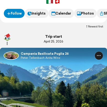
Follow
Insights
Calendar
Photos
S
Newest first
Trip start
April 25, 2026
Campania Basilicata Puglia 26
Peter Tellenbach Anita Winz