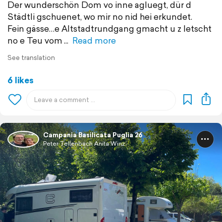
Der wunderschön Dom vo inne agluegt, dür d
Städtli gschuenet, wo mir no nid hei erkundet.
Fein gässe…e Altstadtrundgang gmacht u z letscht
no e Teu vom
Read more
See translation
6 likes
Campania Basilicata Puglia 26
Peter Tellenbach Anita Winz