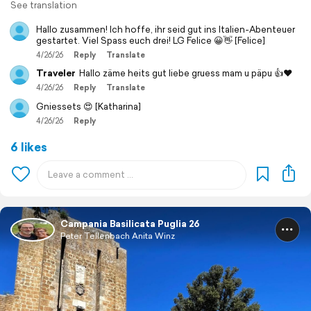
See translation
Hallo zusammen! Ich hoffe, ihr seid gut ins Italien-Abenteuer
gestartet. Viel Spass euch drei! LG Felice 😀👋 [Felice]
4/26/26
Reply
Translate
Traveler
Hallo zäme heits gut liebe gruess mam u päpu 👍♥️
4/26/26
Reply
Translate
Gniessets 😍 [Katharina]
4/26/26
Reply
6 likes
Campania Basilicata Puglia 26
Peter Tellenbach Anita Winz