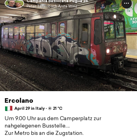
Campania Basilicata Puglia 26
Peter Tellenbach Anita Winz
Ercolano
April 29 in Italy ⋅ ☀️ 21 °C
Um 9.00 Uhr aus dem Camperplatz zur
nahgelegenen Busstelle….
Zur Metro bis an die Zugstation.