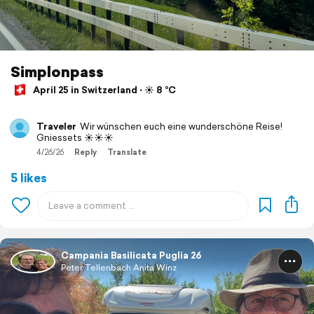
Simplonpass
April 25 in Switzerland ⋅ ☀️ 8 °C
Traveler
Wir wünschen euch eine wunderschöne Reise!
Gniessets ☀️☀️☀️
4/26/26
Reply
Translate
5 likes
Campania Basilicata Puglia 26
Peter Tellenbach Anita Winz