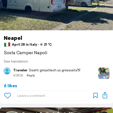
Neapel
April 28 in Italy ⋅ ☀️ 21 °C
Sosta Camper Napoli
See translation
Traveler
Gseht gmüetlech us gniessets👋
4/29/26
Reply
6 likes