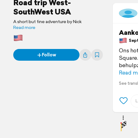
Road trip West-
SouthWest USA
A short but fine adventure by Nick
Read more
Aanko
Septe
Ons hot
Follow
Square.
behulpz
Read m
See trans