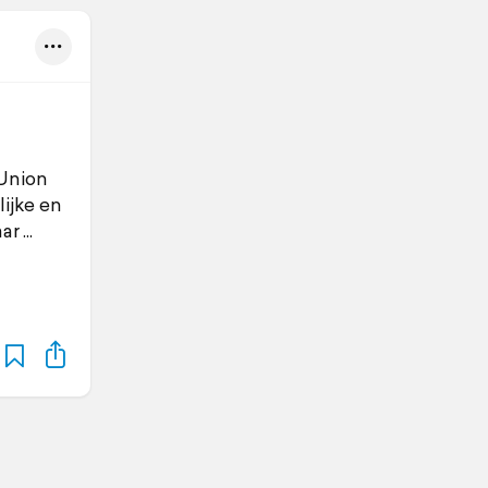
 Union
ijke en
aar