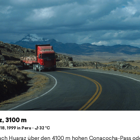
z, 3100 m
18, 1999 in Peru ⋅ 🌙 32 °C
ach Huaraz über den 4100 m hohen Conacocha-Pass od