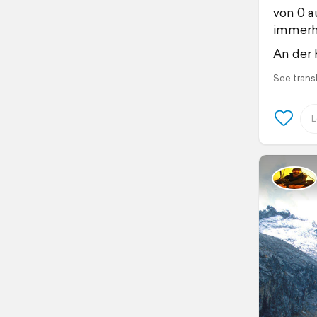
von 0 a
immerhi
An der 
See trans