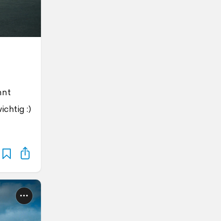
nnt
chtig :)