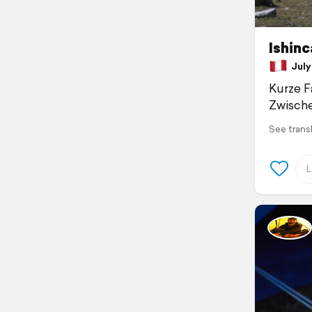
Ishinc
July 
Kurze F
Zwische
See trans