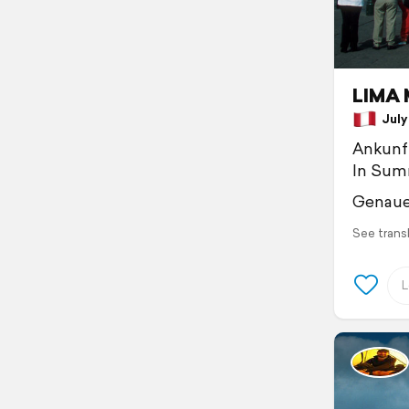
LIMA 
July 
Ankunft
In Summ
Genaues
See trans