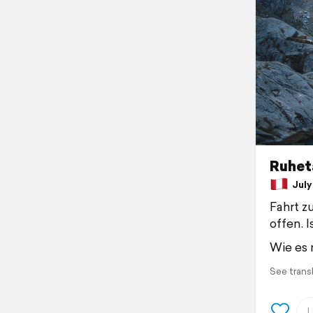
Ruhet
July 
Fahrt z
offen. I
Wie es 
See trans