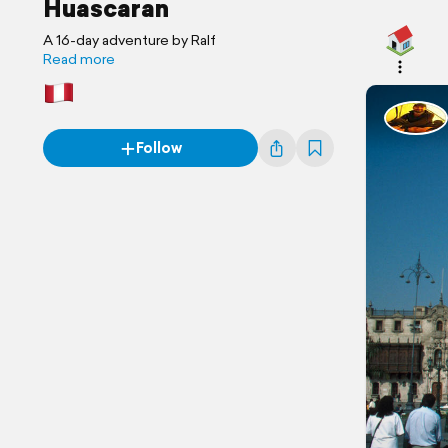
Huascaran
A 16-day adventure by Ralf
Read more
Follow