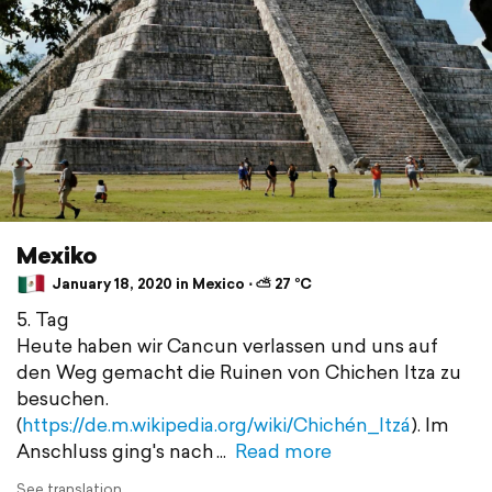
Mexiko
January 18, 2020 in Mexico ⋅ ⛅ 27 °C
5. Tag
Heute haben wir Cancun verlassen und uns auf
den Weg gemacht die Ruinen von Chichen Itza zu
besuchen.
(
https://de.m.wikipedia.org/wiki/Chichén_Itzá
). Im
Anschluss ging's nach
Read more
See translation