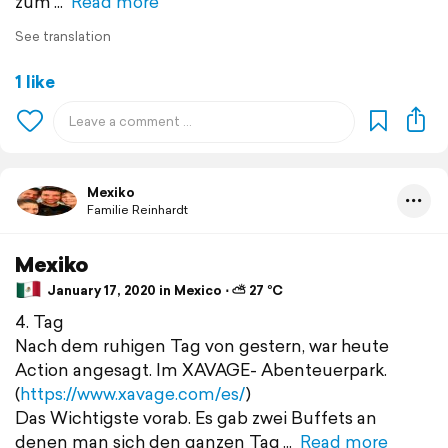
zum
Read more
See translation
1 like
Mexiko
Familie Reinhardt
Mexiko
January 17, 2020 in Mexico ⋅ ⛅ 27 °C
4. Tag
Nach dem ruhigen Tag von gestern, war heute
Action angesagt. Im XAVAGE- Abenteuerpark.
(
https://www.xavage.com/es/
)
Das Wichtigste vorab. Es gab zwei Buffets an
denen man sich den ganzen Tag
Read more