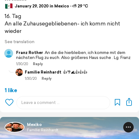
January 29, 2020 in Mexico ⋅ ⛅ 29 °C
16. Tag
An alle Zuhausegebliebenen- ich komm nicht
wieder
See translation
Franz Rother
An die die hierbleiben, ich komme mit dem
nächsten Flug zu euch. Also größeres Haus suche . Lg. Franz
1/30/20
Reply
Familie Reinhardt
👍🌴🌊👍👍👍
1/30/20
Reply
1 like
Mexiko
Familie Reinhardt