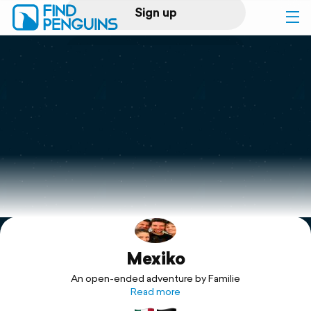
Sign up
Log in
Home
Print a book
Flyover video
Explore
Mexiko
Support
An open-ended adventure by Familie
Read more