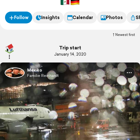
Follow
Insights
Calendar
Photos
S
Newest first
Trip start
January 14, 2020
Mexiko
Familie Reinhardt