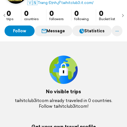
đồng người dùng hiện nay. Với giao diện thân thiện,
🇻🇳
Trang Định
taihitclub3.it.com/
tốc độ truy cập ổn định cùng nhiều chuyên mục hấp
dẫn, HitClub mang đến trải nghiệm giải trí.
0
0
0
0
0
trips
countries
followers
following
Bucket list
Follow
Message
Statistics
No visible trips
taihitclub3itcom already traveled in 0 countries.
Follow taihitclub3itcom!
Get your own travel profile