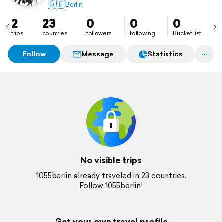
ändern können, trägt enorm zu einem zufriedenen
🇩🇪
Berlin
Leben bei." (Ilka Hoffmann-Bisinger)
2
23
0
0
0
trips
countries
followers
following
Bucket list
Follow
Message
Statistics
No visible trips
1055berlin already traveled in 23 countries.
Follow 1055berlin!
Get your own travel profile