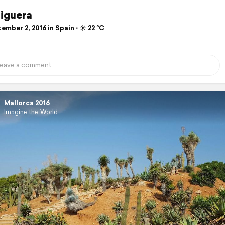
Figuera
mber 2, 2016 in Spain ⋅ ☀️ 22 °C
Mallorca 2016
Imagine the World