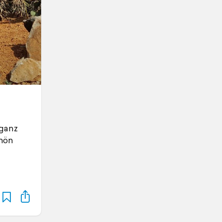
 ganz
chön