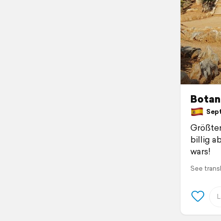
Botan
Septe
Größter
billig 
wars!
See trans