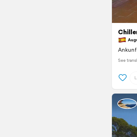
Chille
Augus
Ankunft
See trans