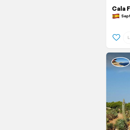
Cala 
Septe