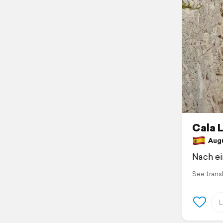
Cala 
Augus
Nach ei
See trans