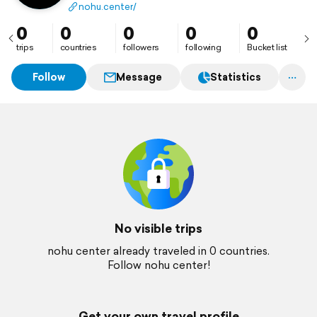
Website: https://nohu.center/
nohu.center/
0
0
0
0
0
trips
countries
followers
following
Bucket list
Follow
Message
Statistics
No visible trips
nohu center already traveled in 0 countries.
Follow nohu center!
Get your own travel profile