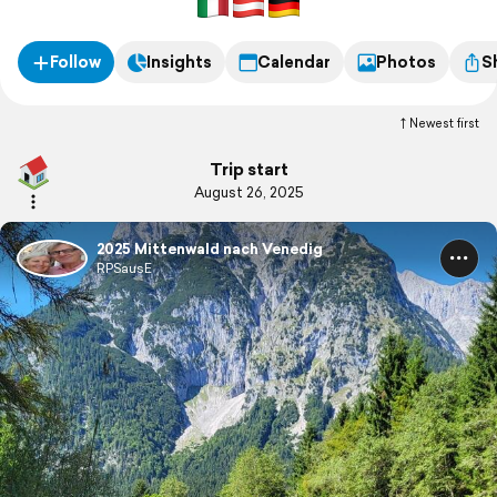
Follow
Insights
Calendar
Photos
S
Newest first
Trip start
August 26, 2025
2025 Mittenwald nach Venedig
RPSausE