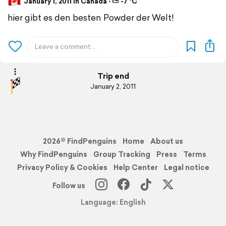
January 1, 2011 in Canada ⋅ ⛅ -7 °C
hier gibt es den besten Powder der Welt!
Trip end
January 2, 2011
2026© FindPenguins
Home
About us
Why FindPenguins
Group Tracking
Press
Terms
Privacy Policy & Cookies
Help Center
Legal notice
Follow us
Language: English