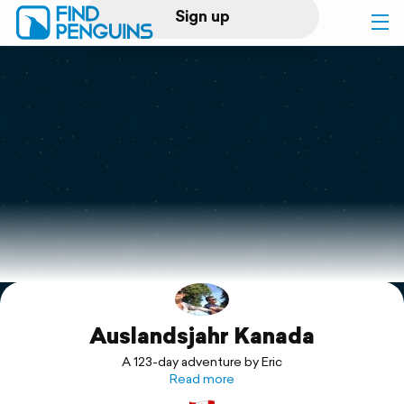
Sign up
Log in
Home
Print a book
Flyover video
Explore
Auslandsjahr Kanada
Support
A 123-day adventure by Eric
Read more