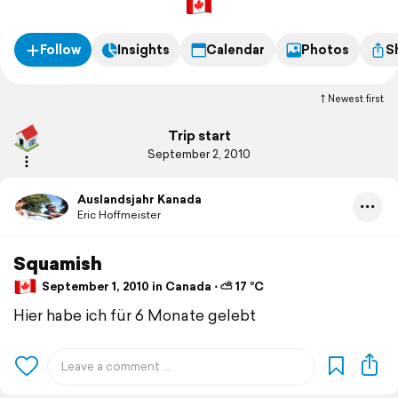
Follow
Insights
Calendar
Photos
S
Newest first
Trip start
September 2, 2010
Auslandsjahr Kanada
Eric Hoffmeister
Squamish
September 1, 2010 in Canada ⋅ ⛅ 17 °C
Hier habe ich für 6 Monate gelebt