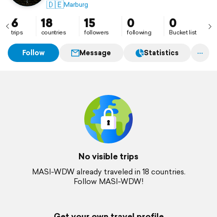
stärker bin als mein Schmerz.“
🇩🇪
Marburg
6
18
15
0
0
trips
countries
followers
following
Bucket list
Follow
Message
Statistics
No visible trips
MASI-WDW already traveled in 18 countries.
Follow MASI-WDW!
Get your own travel profile