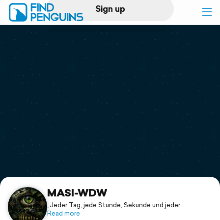
Sign up
Log in
Home
Print a book
Flyover video
Explore
Support
MASI-WDW
„Jeder Tag, jede Stunde, Sekunde und jeder
Kilometer, Meter und Schritt beweisen mir, dass ich
Read more