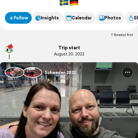
Follow
Insights
Calendar
Photos
S
Newest first
Trip start
August 20, 2022
Schweden 2022