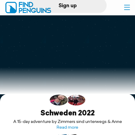
Sign up
Log in
Home
Print a book
Flyover video
Explore
Support
Schweden 2022
A 15-day adventure by Zimmers sind unterwegs & Anne
Read more