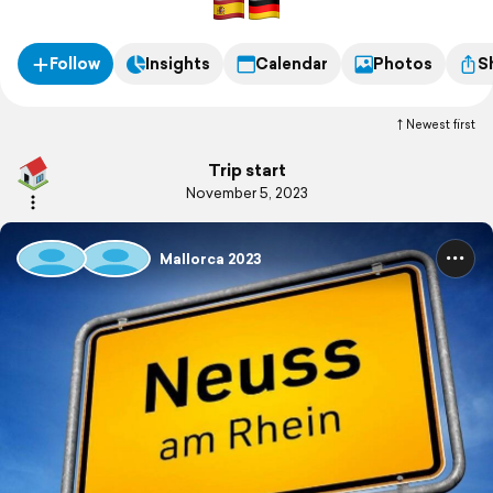
Hauptreisezeit und abseits des Kneipentourismus...
Follow
Insights
Calendar
Photos
S
Newest first
Trip start
November 5, 2023
Mallorca 2023