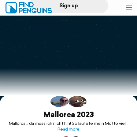
Sign up
Log in
Home
Print a book
Flyover video
Explore
Support
Mallorca 2023
Mallorca... da muss ich nicht hin! So lautete mein Motto viele
Jahre. Nun ja, irgendwann musste dann doch mal eine Reise
Read more
dorthin unternommen werden. Aber außerhalb der