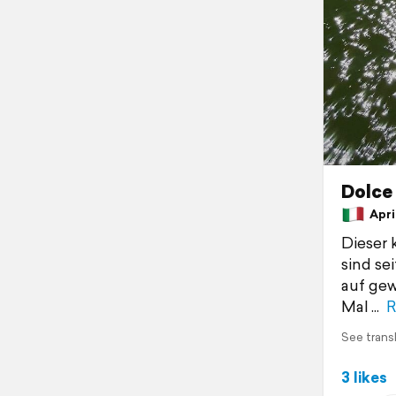
Dolce
April
Dieser 
sind se
auf gew
Mal
R
See trans
3 likes