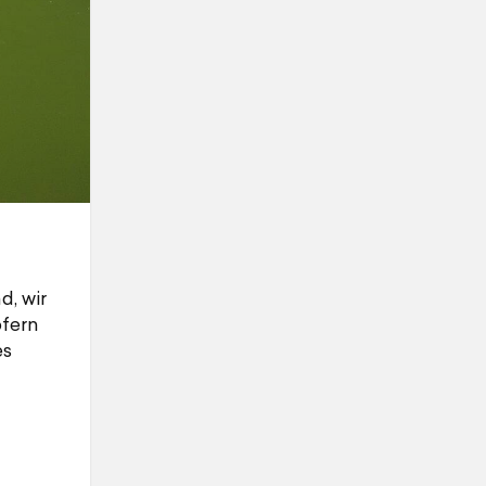
d, wir
ofern
es