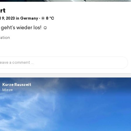
rt
 9, 2023 in Germany ⋅ ☀️ 8 °C
geht’s wieder los! ☺️
lation
Kurze Rauszeit
Mieze