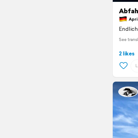
Abfah
April
Endlich 
See trans
2 likes