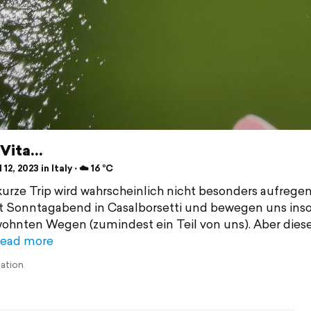
 Vita…
 12, 2023 in Italy ⋅ ☁️ 16 °C
kurze Trip wird wahrscheinlich nicht besonders aufregen
it Sonntagabend in Casalborsetti und bewegen uns ins
ohnten Wegen (zumindest ein Teil von uns). Aber dies
ead more
lation