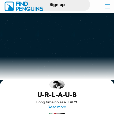
Sign up
Log in
Home
Print a book
Flyover video
Explore
U-R-L-A-U-B
Support
Long time no see ITALY!
Nach gefühlten Ewigkeiten sind wir nun wieder auf dem Weg
Read more
ins geliebte Italien…auf zu neuen Abenteuern mit alten