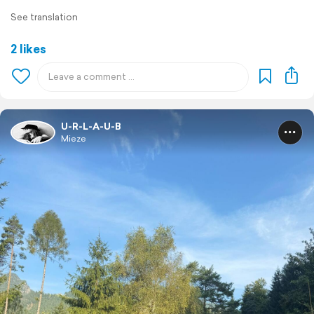
See translation
2 likes
U-R-L-A-U-B
Mieze