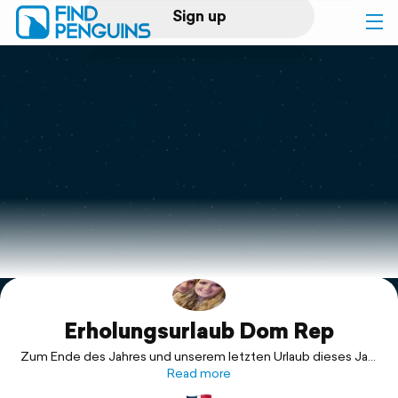
Sign up
Log in
Home
Print a book
Flyover video
Explore
Erholungsurlaub Dom Rep
Support
Zum Ende des Jahres und unserem letzten Urlaub dieses Jahr
erholen wir uns über 10 Nächte in der Dominikanischen
Read more
Republik.