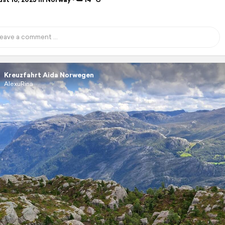
Kreuzfahrt Aida Norwegen
AlexuRina