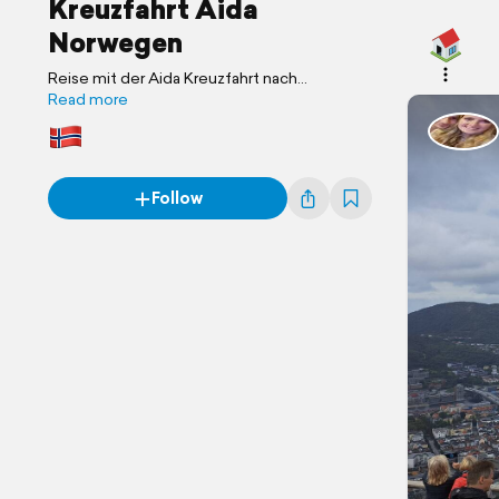
Kreuzfahrt Aida
Norwegen
Reise mit der Aida Kreuzfahrt nach
Norwegen über verschiedene Städte.
Read more
Follow