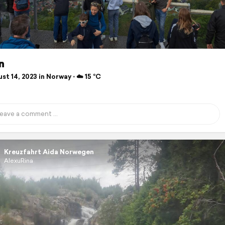
n
t 14, 2023 in Norway ⋅ ☁️ 15 °C
Kreuzfahrt Aida Norwegen
AlexuRina