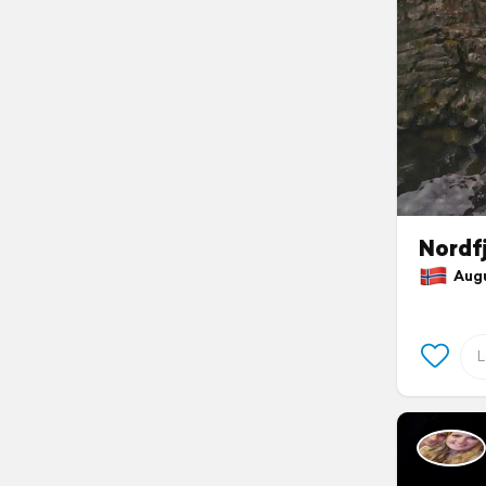
Nordf
Augus