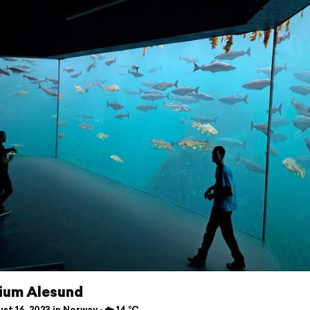
ium Alesund
t 16, 2023 in Norway ⋅ ☁️ 14 °C