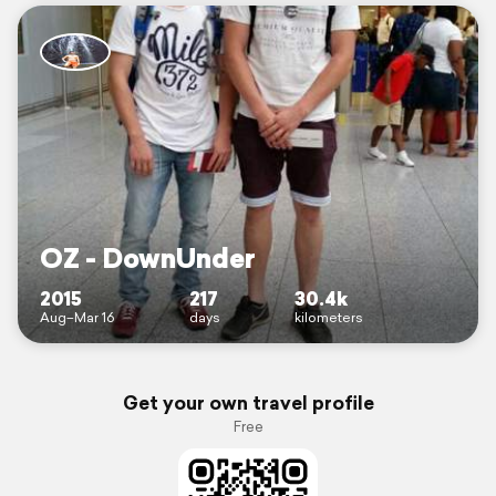
OZ - DownUnder
2015
217
30.4k
Aug–Mar 16
days
kilometers
Get your own travel profile
Free