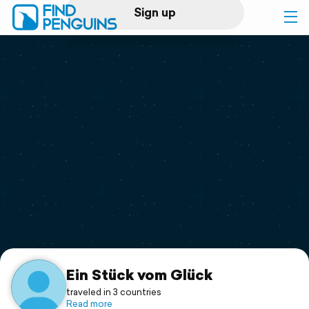
Sign up
Log in
Home
Print a book
Flyover video
Explore
Support
Ein Stück vom Glück
traveled in 3 countries
Read more