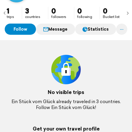
1
3
0
0
0
trips
countries
followers
following
Bucket list
Follow
Message
Statistics
No visible trips
Ein Stück vom Glück already traveled in 3 countries.
Follow Ein Stück vom Glück!
Get your own travel profile