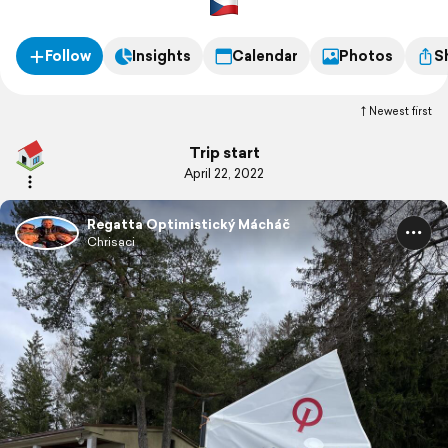
Follow
Insights
Calendar
Photos
S
Newest first
Trip start
April 22, 2022
Regatta Optimistický Mácháč
Chrisaci