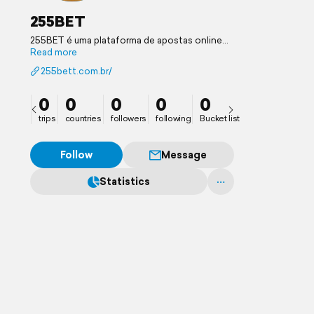
255BET
255BET é uma plataforma de apostas online
moderna e confiável, criada para oferecer a
Read more
melhor experiência de entretenimento aos
255bett.com.br/
jogadores brasileiros. Com uma interface
intuitiva, suporte em português e diversas
0
0
0
0
0
opções de esportes
trips
countries
followers
following
Bucket list
Follow
Message
Statistics