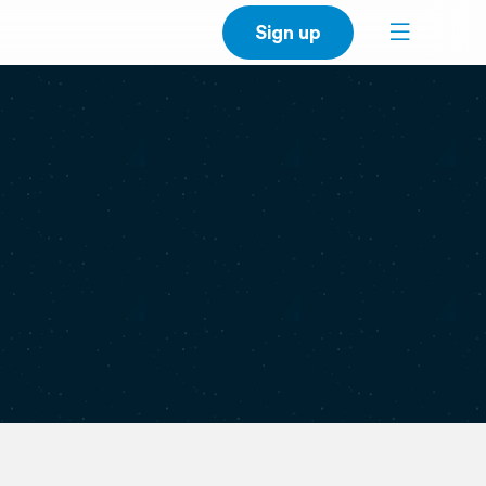
Sign up