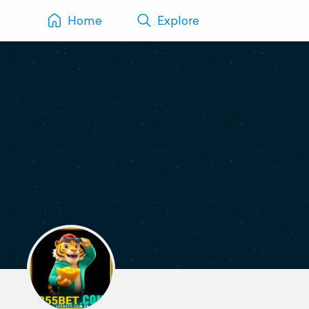
Home
Explore