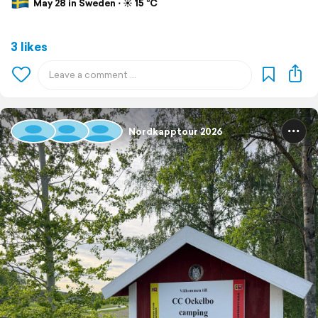
May 28 in Sweden ⋅ ☀️ 15 °C
3 likes
Nordkapptour 2026