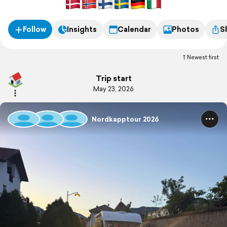
Follow
Insights
Calendar
Photos
S
Newest first
Trip start
May 23, 2026
Nordkapptour 2026