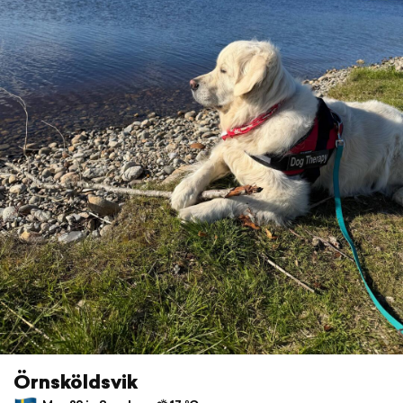
Örnsköldsvik