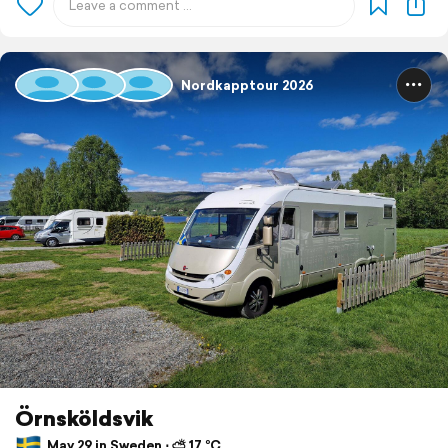
Nordkapptour 2026
Örnsköldsvik
May 29 in Sweden ⋅ ⛅ 17 °C