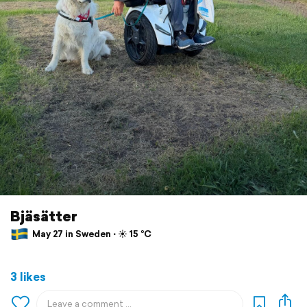
Bjäsätter
May 27 in Sweden ⋅ ☀️ 15 °C
3 likes