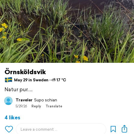
Örnsköldsvik
May 29 in Sweden ⋅ ⛅ 17 °C
Natur pur…..
Traveler
Supo schian
5/29/26
Reply
Translate
4 likes