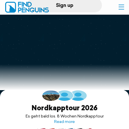
Sign up
Log in
Home
Print a book
Flyover video
Explore
Support
Nordkapptour 2026
Es geht bald los. 8 Wochen Nordkapptour
Read more