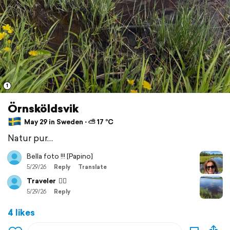
1
Örnsköldsvik
May 29 in Sweden ⋅ ⛅ 17 °C
Natur pur…
Bella foto !!! [Papino]
5/29/26
Reply
Translate
Traveler
👍🏻
5/29/26
Reply
4 likes