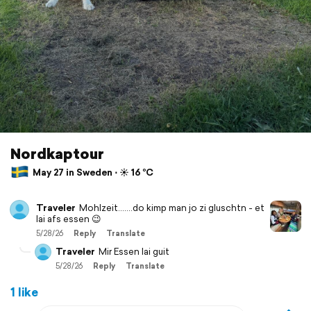
Nordkaptour
May 27 in Sweden ⋅ ☀️ 16 °C
Traveler
Mohlzeit…….do kimp man jo zi gluschtn - et
lai afs essen 😉
5/28/26
Reply
Translate
Traveler
Mir Essen lai guit
5/28/26
Reply
Translate
1 like