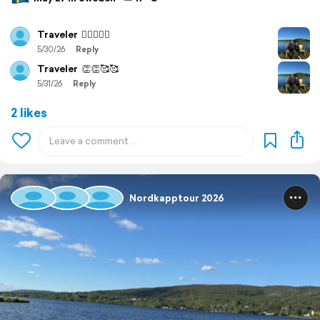
Traveler
👍🏻🙋🏼‍♂️
5/30/26
Reply
Traveler
👏👏🥰🥰
5/31/26
Reply
2 likes
Nordkapptour 2026