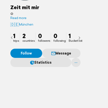
Zeit mit mir
🌻
Read more
🇩🇪
München
1
2
0
0
1
trips
countries
followers
following
Bucket list
Follow
Message
Statistics