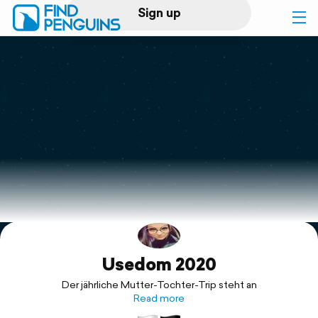
Sign up
Log in
Home
Print a book
Flyover video
Explore
Usedom 2020
Support
Der jährliche Mutter-Tochter-Trip steht an
Read more