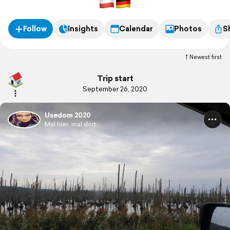
Follow
Insights
Calendar
Photos
S
Newest first
Trip start
September 26, 2020
Usedom 2020
Mal hier, mal dort