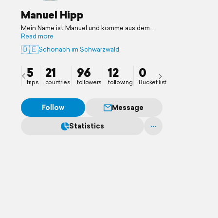
Manuel Hipp
Mein Name ist Manuel und komme aus dem
wunderschönen Schonach im Schwarzwald. Es
Read more
wurde Zeit mein Nest nach 29 Jahren zu
🇩🇪
Schonach im Schwarzwald
verlassen und die große weite Welt zu
entdecken. Auf ins unbekannte Abenteuer!
5
21
96
12
0
trips
countries
followers
following
Bucket list
Follow
Message
Statistics