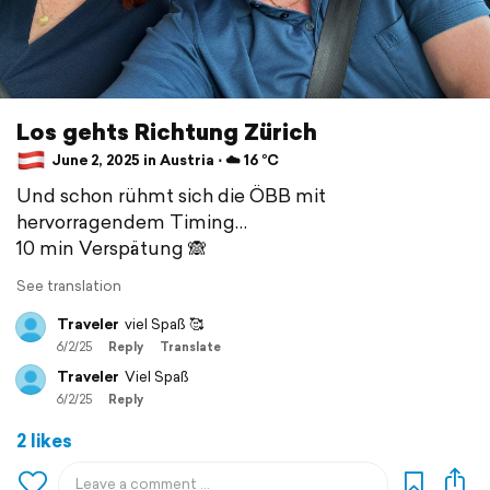
Los gehts Richtung Zürich
June 2, 2025 in Austria ⋅ ☁️ 16 °C
Und schon rühmt sich die ÖBB mit
hervorragendem Timing…
10 min Verspätung 🙈
See translation
Traveler
viel Spaß 🥰
6/2/25
Reply
Translate
Traveler
Viel Spaß
6/2/25
Reply
2 likes