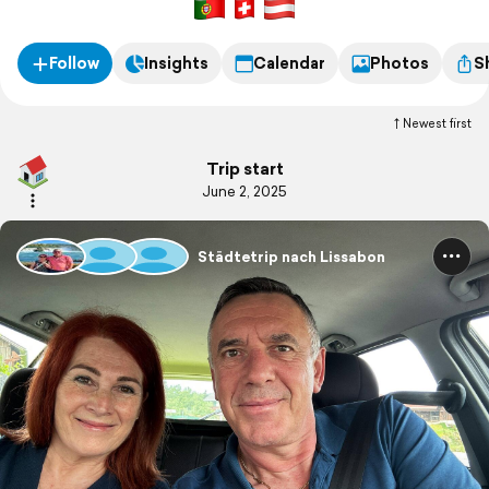
Follow
Insights
Calendar
Photos
S
Newest first
Trip start
June 2, 2025
Städtetrip nach Lissabon