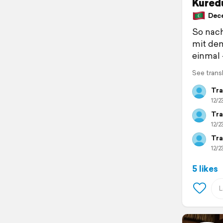
Kured
Dece
So nac
mit dem
einmal 
See trans
Tra
12/2
Tra
12/2
Tra
12/2
5 likes