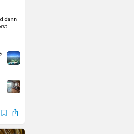
nd dann
rst
😎