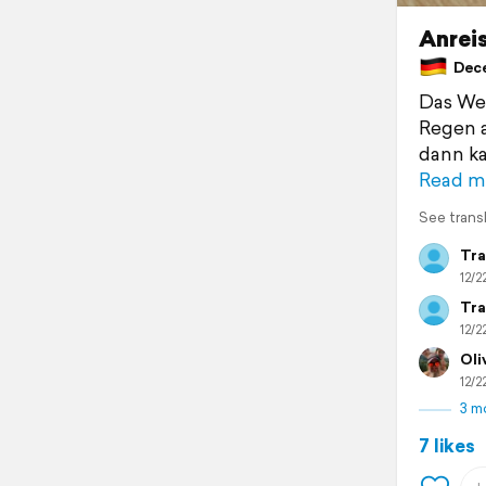
Anrei
Dece
Das Wet
Regen a
dann ka
Read m
See trans
Tra
12/2
Tra
12/2
Oli
12/2
3 m
7 likes