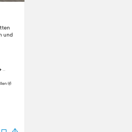
etten
en und
️ …
llen 🤣