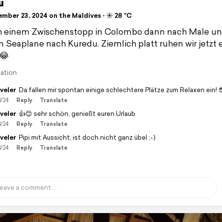
u
mber 23, 2024 on the Maldives ⋅ ☀️ 28 °C
h einem Zwischenstopp in Colombo dann nach Male u
 Seaplane nach Kuredu. Ziemlich platt ruhen wir jetzt e
😂
lation
veler
Da fallen mir spontan einige schlechtere Plätze zum Relaxen ein! 
3/24
Reply
Translate
veler
👍😊 sehr schön, genießt euren Urlaub
3/24
Reply
Translate
veler
Pipi mit Aussicht; ist doch nicht ganz übel ;-)
3/24
Reply
Translate