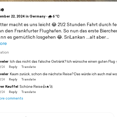
se
mber 22, 2024 in Germany ⋅ 🌧 6 °C
ter macht es uns leicht 😂 21/2 Stunden Fahrt durch f
n den Frankfurter Flughafen. So nun das erste Bierch
nn es gemütlich losgehen 😂. SriLankan ….alt aber
ore
lation
veler
Ich das nicht das falsche Getränk? Ich wünsche einen guten Flug ✈
2/24
Reply
Translate
veler
Kaum zurück, schon die nächste Reise? Das würde ich auch mal wo
2/24
Reply
Translate
ver Keuffel
Schöne Reise👍🔥🚀
2/24
Reply
Translate
ore comments