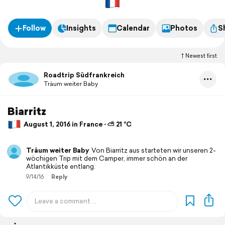
Follow
Insights
Calendar
Photos
S
Newest first
Roadtrip Südfrankreich
Träum weiter Baby
Biarritz
August 1, 2016 in France ⋅ ⛅ 21 °C
Träum weiter Baby
Von Biarritz aus starteten wir unseren 2-
wöchigen Trip mit dem Camper, immer schön an der
Atlantikküste entlang.
9/14/16
Reply