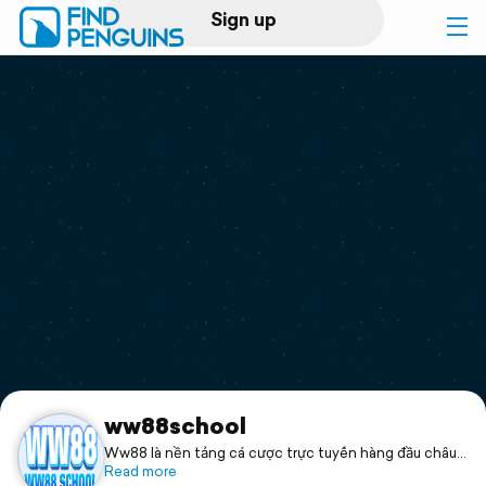
Sign up
Log in
Home
Print a book
Flyover video
Explore
Support
ww88school
Ww88 là nền tảng cá cược trực tuyến hàng đầu châu
Á, được nhiều người chơi tin tưởng nhờ hệ thống bảo
Read more