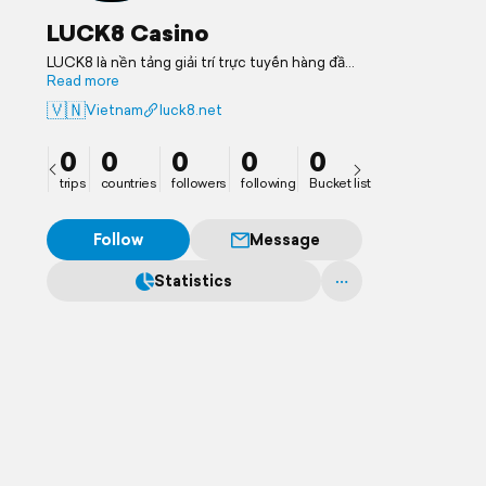
LUCK8 Casino
LUCK8 là nền tảng giải trí trực tuyến hàng đầu
mang đến trải nghiệm cá thú vị cho người chơi
Read more
tại Việt Nam. Với giao website:
🇻🇳
Vietnam
luck8.net
https://luck8.net
0
0
0
0
0
trips
countries
followers
following
Bucket list
Follow
Message
Statistics