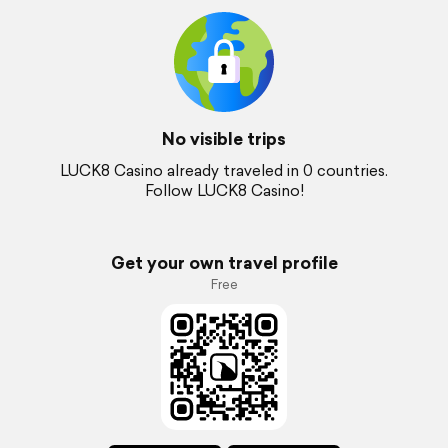
No visible trips
LUCK8 Casino already traveled in 0 countries.
Follow LUCK8 Casino!
Get your own travel profile
Free