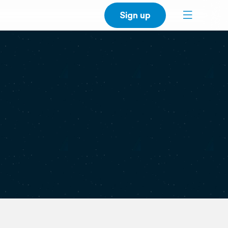
Sign up