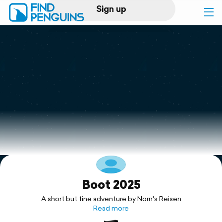
Sign up
Log in
Home
Print a book
Flyover video
Explore
Boot 2025
Support
A short but fine adventure by Norn's Reisen
Read more