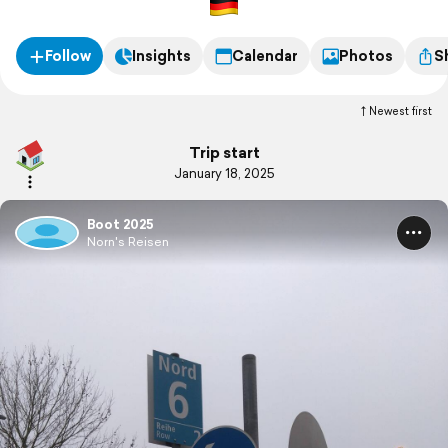
Follow
Insights
Calendar
Photos
S
Newest first
Trip start
January 18, 2025
Boot 2025
Norn's Reisen