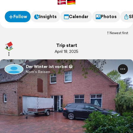
Follow
Insights
Calendar
Photos
S
Newest first
Trip start
April 18, 2025
Der Winter ist vorbei 😃
Norn's Reisen