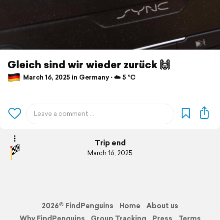
Gleich sind wir wieder zurück 🙌
March 16, 2025 in Germany ⋅ ☁️ 5 °C
Trip end
March 16, 2025
2026© FindPenguins
Home
About us
Why FindPenguins
Group Tracking
Press
Terms