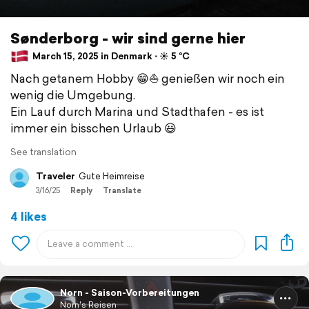
Sønderborg - wir sind gerne hier
March 15, 2025 in Denmark ⋅ ☀️ 5 °C
Nach getanem Hobby 😁⛵ genießen wir noch ein
wenig die Umgebung.
Ein Lauf durch Marina und Stadthafen - es ist
immer ein bisschen Urlaub 😃
See translation
Traveler
Gute Heimreise
3/16/25
Reply
Translate
4 likes
Norn - Saison-Vorbereitungen
Norn's Reisen