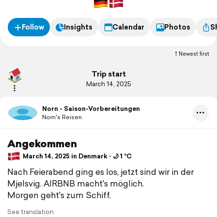
Follow
Insights
Calendar
Photos
S
Newest first
Trip start
March 14, 2025
Norn - Saison-Vorbereitungen
Norn's Reisen
Angekommen
March 14, 2025 in Denmark ⋅ 🌙 1 °C
Nach Feierabend ging es los, jetzt sind wir in der
Mjelsvig. AIRBNB macht's möglich.
Morgen geht's zum Schiff.
See translation