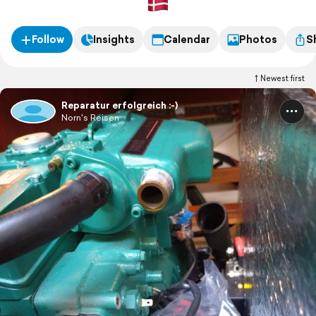
Follow
Insights
Calendar
Photos
S
Newest first
Reparatur erfolgreich :-)
Norn's Reisen